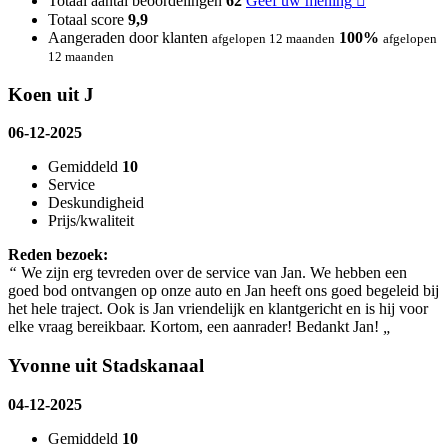
Totaal aantal beoordelingen
62
Geef uw mening
Totaal score
9,9
Aangeraden door klanten
100%
afgelopen 12 maanden
afgelopen
12 maanden
Koen uit J
06-12-2025
Gemiddeld
10
Service
Deskundigheid
Prijs/kwaliteit
Reden bezoek:
“
We zijn erg tevreden over de service van Jan. We hebben een
goed bod ontvangen op onze auto en Jan heeft ons goed begeleid bij
het hele traject. Ook is Jan vriendelijk en klantgericht en is hij voor
elke vraag bereikbaar. Kortom, een aanrader! Bedankt Jan!
„
Yvonne uit Stadskanaal
04-12-2025
Gemiddeld
10