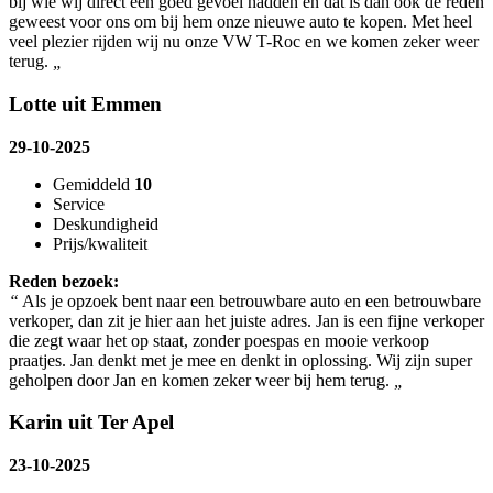
bij wie wij direct een goed gevoel hadden en dat is dan ook de reden
geweest voor ons om bij hem onze nieuwe auto te kopen. Met heel
veel plezier rijden wij nu onze VW T-Roc en we komen zeker weer
terug.
„
Lotte uit Emmen
29-10-2025
Gemiddeld
10
Service
Deskundigheid
Prijs/kwaliteit
Reden bezoek:
“
Als je opzoek bent naar een betrouwbare auto en een betrouwbare
verkoper, dan zit je hier aan het juiste adres. Jan is een fijne verkoper
die zegt waar het op staat, zonder poespas en mooie verkoop
praatjes. Jan denkt met je mee en denkt in oplossing. Wij zijn super
geholpen door Jan en komen zeker weer bij hem terug.
„
Karin uit Ter Apel
23-10-2025